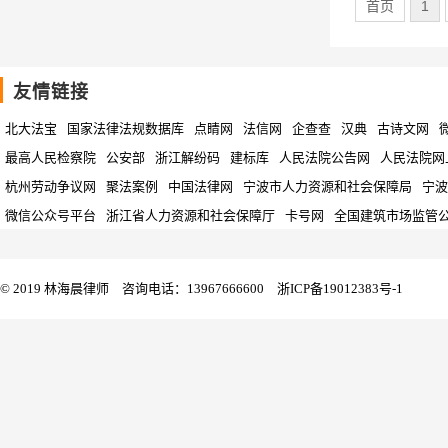
首页
1
友情链接
北大法宝
国家法律法规数据库
点睛网
法信网
企查查
汉典
古诗文网
最高人民检察院
公安部
浙江解纷码
建标库
人民法院公告网
人民法院网
杭州劳动争议网
聚法案例
中国法律网
宁波市人力资源和社会保障局
宁波
微信公众号平台
浙江省人力资源和社会保障厅
卡号网
全国建筑市场监管
© 2019 林海晨律师 咨询电话：13967666600
浙ICP备19012383号-1