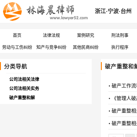
浙江·宁波·台州
首页
法律法规
案例研究
刑法刑事
劳动与工伤纠纷
知产与竞争纠纷
其他民商纠纷
执行程序
分类导航
破产重整和
公司法相关法律
•
破产工作流
公司法相关实务
破产重整和解
•
《管理人破
•
破产重整相
•
破产重整相