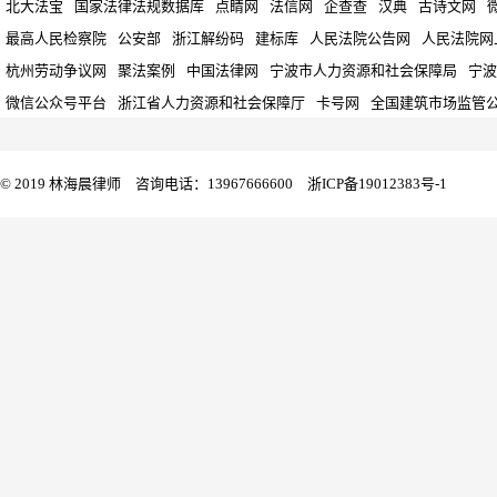
北大法宝
国家法律法规数据库
点睛网
法信网
企查查
汉典
古诗文网
最高人民检察院
公安部
浙江解纷码
建标库
人民法院公告网
人民法院网
杭州劳动争议网
聚法案例
中国法律网
宁波市人力资源和社会保障局
宁波
微信公众号平台
浙江省人力资源和社会保障厅
卡号网
全国建筑市场监管
© 2019 林海晨律师 咨询电话：13967666600
浙ICP备19012383号-1