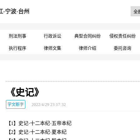
江·宁波·台州
刑法刑事
行政诉讼
典型合同纠纷
侵权责任纠纷
执行程序
律师文集
律师介绍
委托咨询
《史记》
学文断字
2022/4/29 23:17:32
【1】史记·十二本纪·五帝本纪
【2】史记·十二本纪·夏本纪